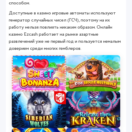
способом.
Доступные в казино игровые автоматы используют
генератор случайных чисел (ГСЧ), поэтому на их
работу нельзя повлиять никаким образом. Онлайн
казино Ezcash работает на рынке азартные
развлечений уже не первый год и пользуется немалым
доверием среди многих гемблеров.