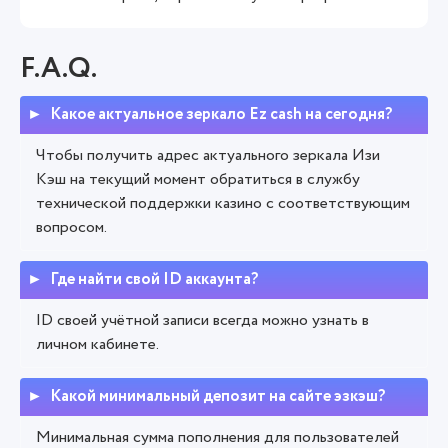
F.A.Q.
Какое актуальное зеркало Ez cash на сегодня?
Чтобы получить адрес актуального зеркала Изи
Кэш на текущий момент обратиться в службу
технической поддержки казино с соответствующим
вопросом.
Где найти свой ID аккаунта?
ID своей учётной записи всегда можно узнать в
личном кабинете.
Какой минимальный депозит на сайте эзкэш?
Минимальная сумма пополнения для пользователей