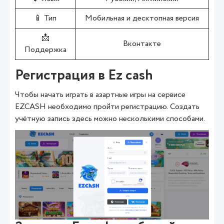
📱 Тип
Мобильная и десктопная версия
📩
Вконтакте
Поддержка
Регистрация в Ez cash
Чтобы начать играть в азартные игры на сервисе
EZCASH необходимо пройти регистрацию. Создать
учётную запись здесь можно несколькими способами.