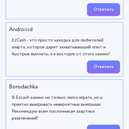
Ответить
Androiiid
EzCash - это просто находка для любителей
азарта, которое дарит захватывающий опыт и
быстрые выплаты, я в восторге от этого казино!
Ответить
Borodachka
В Ezcash казино не только легко играть, но и
приятно выигрывать невероятные выигрыши.
Рекомендую всем поклонникам азартных
развлечений!