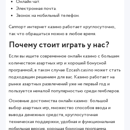
Онлайн чат.
Электронная почта.
Звонок на мобильный телефон.
Саппорт интернет казино работает круглосуточно,
так что обращаться можно в любое время.
Почему стоит играть у нас?
Если вы ищите современное онлайн казино с большим
количеством азартных игр и хорошей бонусной
программой, в таком случае Ezcash.casino может стать
подходящим решением для вас. Казино работает на
рынке азартных развлечений уже не первый год и
пользуется немалой популярностью среди гемблеров.
Основные достоинства онлайн казино: большой
выбор азартных игр, множество способов ввода и
вывода денежных средств, круглосуточная
техническая поддержки, удобная и функциональная
мобильная версия, хорошая бонусная программа.