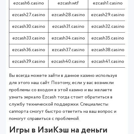
ezcash6.casino
ezcash.wtf
ezcash1.casino
ezcash27.casino
ezcash28.casino
ezcash29.casino
ezcash30.casino
ezcash31.casino
ezcash32.casino
ezcash33.casino
ezcash34.casino
ezcash35.casino
ezcash36.casino
ezcash37.casino
ezcash38.casino
ezcash39.casino
ezcash40.casino
ezcash41.casino
Вы всегда можете зайти в данное казино используя
для этого наш сайт. Поэтому, если у вас возникли
проблемы со входом в этой казино и вы желаете
узнать зеркало Ezcash тогда стоит обратиться в
службу технической поддержки. Специалисты
саппорта смогут быстро ответить на ваш вопрос и
помогут справиться с проблемой.
Игры в ИзиКэш на деньги