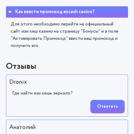
Как ввести промокод ezcash casino?
Для этого необходимо перейти на официальный
сайт изи кеш казино на страницу "Бонусы" и в поле
"Активировать Промокод" ввести ваш промокод и
получить его.
Отзывы
Dronix
Где найти изи кешь зеркало?
Ответить
Анатолий