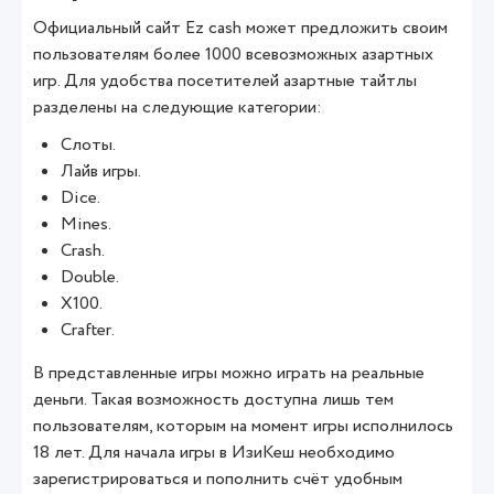
Официальный сайт Ez cash может предложить своим
пользователям более 1000 всевозможных азартных
игр. Для удобства посетителей азартные тайтлы
разделены на следующие категории:
Слоты.
Лайв игры.
Dice.
Mines.
Crash.
Double.
X100.
Crafter.
В представленные игры можно играть на реальные
деньги. Такая возможность доступна лишь тем
пользователям, которым на момент игры исполнилось
18 лет. Для начала игры в ИзиКеш необходимо
зарегистрироваться и пополнить счёт удобным