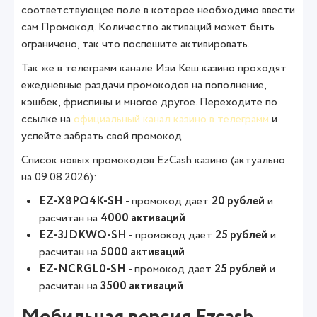
соответствующее поле в которое необходимо ввести
сам Промокод. Количество активаций может быть
ограничено, так что поспешите активировать.
Так же в телеграмм канале Изи Кеш казино проходят
ежедневные раздачи промокодов на пополнение,
кэшбек, фриспины и многое другое. Переходите по
ссылке на
официальный канал казино в телеграмм
и
успейте забрать свой промокод.
Список новых промокодов EzCash казино (актуально
на 09.08.2026):
EZ-X8PQ4K-SH
- промокод дает
20 рублей
и
расчитан на
4000 активаций
EZ-3JDKWQ-SH
- промокод дает
25 рублей
и
расчитан на
5000 активаций
EZ-NCRGL0-SH
- промокод дает
25 рублей
и
расчитан на
3500 активаций
Мобильная версия Ezcash